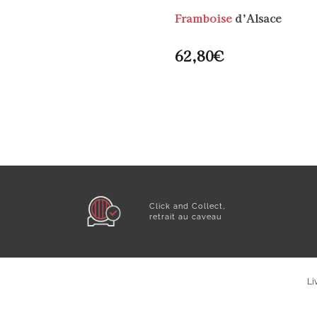
Framboise
d’Alsace
62,80
€
Click and Collect,
retrait au caveau
Li