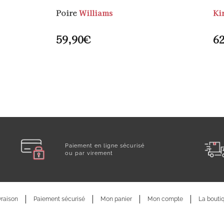
Poire
Williams
Ki
59,90
€
62
Paiement en ligne sécurisé
ou par virement
vraison
Paiement sécurisé
Mon panier
Mon compte
La bouti