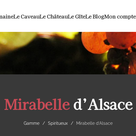
maine
Le Caveau
Le Château
Le Gîte
Le Blog
Mon compte
Mirabelle
d’Alsace
Gamme
Spiritueux
Mirabelle d’Alsace