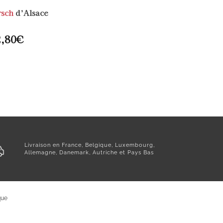
rsch
d’Alsace
,80
€
Livraison en France, Belgique, Luxembourg,
Allemagne, Danemark, Autriche et Pays Bas
que