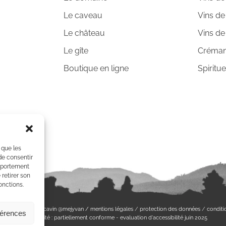
Le caveau
Vins de 
Le château
Vins de
Le gîte
Créman
Boutique en ligne
Spiritu
 que les
de consentir
omportement
 retirer son
onctions.
gitale
@communicavin
@mejyvan /
mentions légales
/
protection des données
/
conditi
férences
Accessibilité : partiellement conforme
-
evaluation d'accessibilité juin 2025