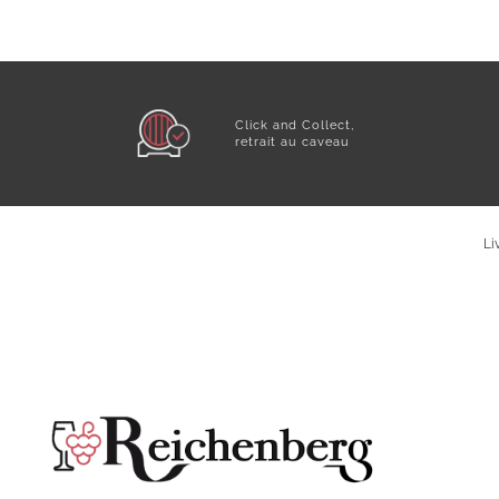
Click and Collect,
retrait au caveau
Li