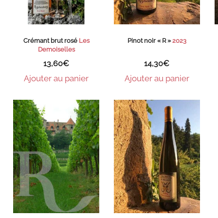
Crémant brut rosé
Les
Pinot noir « R »
2023
Demoiselles
13,60
€
14,30
€
Ajouter au panier
Ajouter au panier