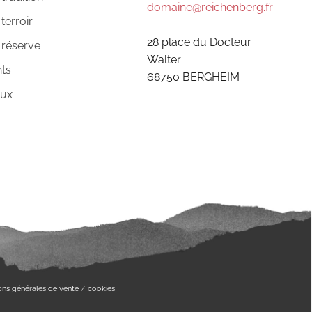
domaine@reichenberg.fr
terroir
28 place du Docteur
 réserve
Walter
ts
68750 BERGHEIM
eux
ons générales de vente
/
cookies