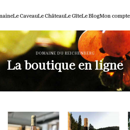
maine
Le Caveau
Le Château
Le Gîte
Le Blog
Mon compte
DOMAINE DU REICHENBERG
La boutique en ligne