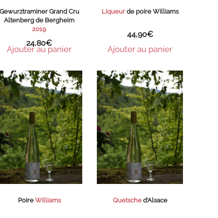
Gewurztraminer Grand Cru
Liqueur
de poire Williams
Altenberg de Bergheim
2019
44,90
€
24,80
€
Ajouter au panier
Ajouter au panier
Poire
Williams
Quetsche
d’Alsace