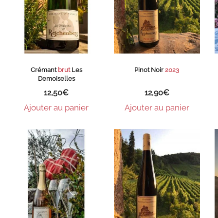
Crémant
brut
Les
Pinot Noir
2023
Demoiselles
12,50
€
12,90
€
Ajouter au panier
Ajouter au panier