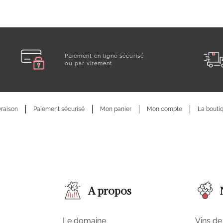
Paiement en ligne sécurisé
ou par virement
vraison
Paiement sécurisé
Mon panier
Mon compte
La bouti
A propos
Le domaine
Vins de 