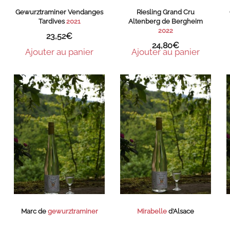
Gewurztraminer Vendanges
Riesling Grand Cru
Tardives
2021
Altenberg de Bergheim
2022
23,52
€
24,80
€
Ajouter au panier
Ajouter au panier
Marc de
gewurztraminer
Mirabelle
d’Alsace