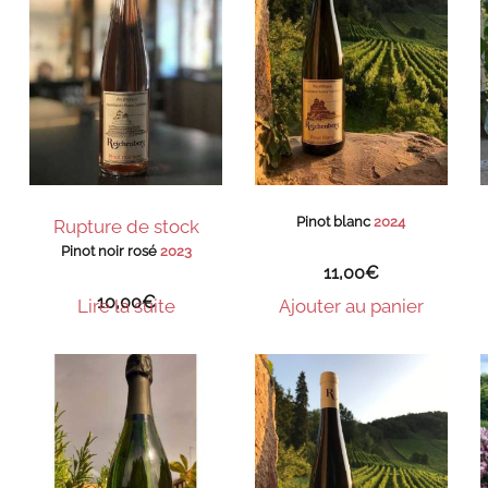
Pinot blanc
2024
Rupture de stock
Pinot noir rosé
2023
11,00
€
10,00
€
Lire la suite
Ajouter au panier