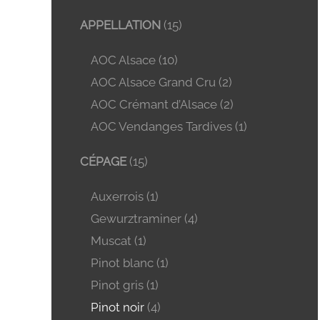
APPELLATION
(15)
AOC Alsace
(10)
AOC Alsace Grand Cru
(2)
AOC Crémant d’Alsace
(2)
AOC Vendanges Tardives
(1)
CÉPAGE
(15)
Auxerrois
(1)
Gewurztraminer
(4)
Muscat
(1)
Pinot blanc
(1)
Pinot gris
(1)
Pinot noir
(4)