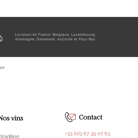
Livraison en France, Belgique, Luxembourg,
Allemagne, Danemark, Autriche et Pays Bas
que
Contact
Nos vins
+33 (0)3 67 35 07 63
tradition