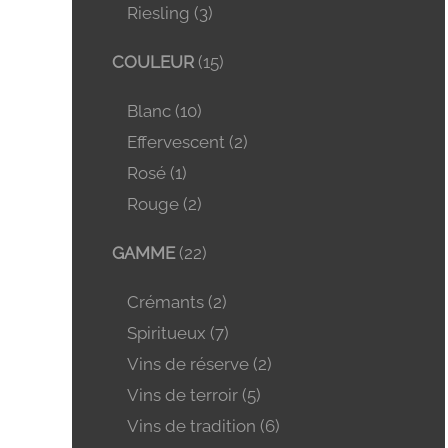
Riesling
(3)
COULEUR
(15)
Blanc
(10)
Effervescent
(2)
Rosé
(1)
Rouge
(2)
GAMME
(22)
Crémants
(2)
Spiritueux
(7)
Vins de réserve
(2)
Vins de terroir
(5)
Vins de tradition
(6)