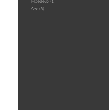
Moelleux
(1)
Sec
(8)