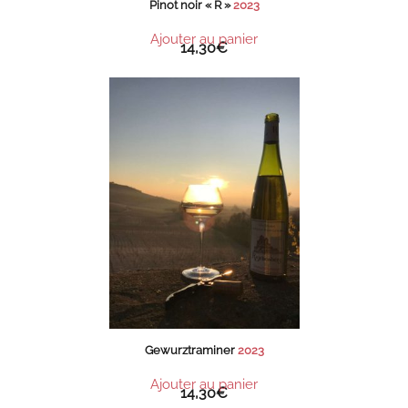
Pinot noir « R »
2023
Ajouter au panier
14,30
€
Gewurztraminer
2023
Ajouter au panier
14,30
€