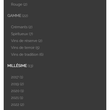
Rouge
(2)
GAMME
(22)
Crémants
(2)
Spiritueux
(7)
Vins de réserve
(2)
Vins de terroir
(5)
Vins de tradition
(6)
MILLÉSIME
(13)
2017
(1)
2019
(2)
2020
(1)
2021
(1)
2022
(2)