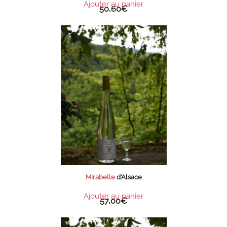
Ajouter au panier
50,60
€
Mirabelle
d’Alsace
Ajouter au panier
57,00
€