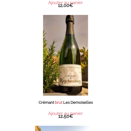
Ajouter au panier
12,00
€
Crémant
brut
Les Demoiselles
Ajouter au panier
12,50
€