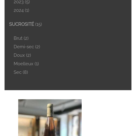
2023
(5)
2024
(1)
SUCROSITÉ
(15)
Brut
(2)
Demi-sec
(2)
Doux
(2)
Moelleux
(1)
Sec
(8)