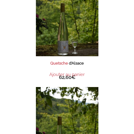
Quetsche
d’Alsace
Ajouter au panier
62,60
€