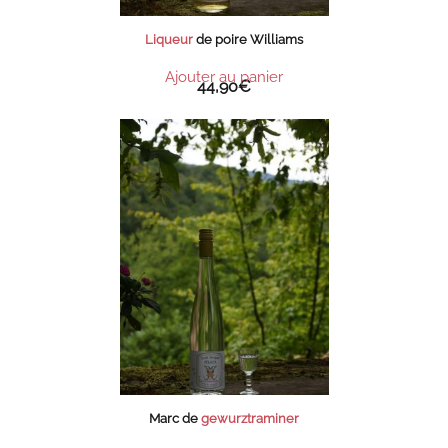
Liqueur
de poire Williams
Ajouter au panier
44,90
€
Marc de
gewurztraminer