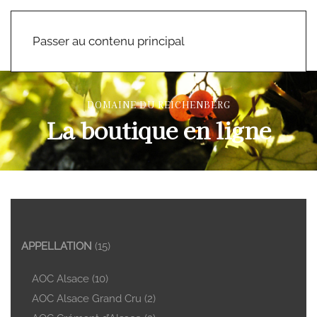
Passer au contenu principal
DOMAINE DU REICHENBERG
La boutique en ligne
APPELLATION
(15)
AOC Alsace
(10)
AOC Alsace Grand Cru
(2)