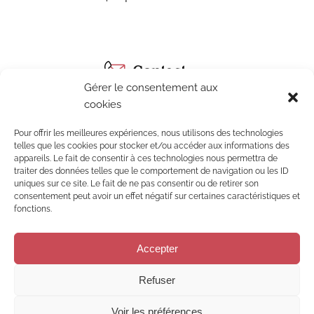
Contact
Gérer le consentement aux
cookies
+33 (0)3 67 35 07 63
contact@reichenberg.fr
Pour offrir les meilleures expériences, nous utilisons des technologies
telles que les cookies pour stocker et/ou accéder aux informations des
appareils. Le fait de consentir à ces technologies nous permettra de
28 place du Docteur Walter
traiter des données telles que le comportement de navigation ou les ID
68750 BERGHEIM
uniques sur ce site. Le fait de ne pas consentir ou de retirer son
consentement peut avoir un effet négatif sur certaines caractéristiques et
fonctions.
Accepter
Tous droits réservés
@rainet-creations
@communicavin
@mejyvan /
mentions légales
/
protection des données
/
conditions générales de vente
/
cookies
Refuser
L'abus d'alcool est dangereux pour la santé - sachez apprécier et
consommer avec modération.
Voir les préférences