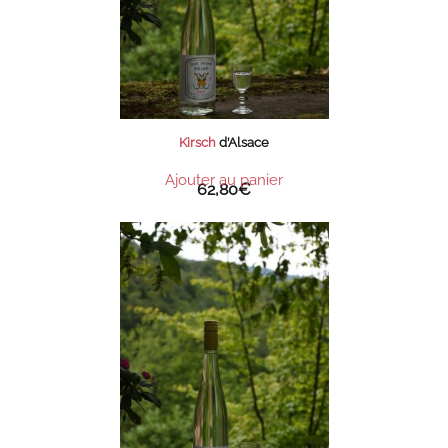
Kirsch
d’Alsace
Ajouter au panier
62,80
€