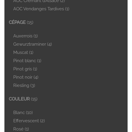
AOC Crémant d’Alsace
(2)
AOC Vendanges Tardives
(1)
CÉPAGE
(15)
Auxerrois
(1)
Gewurztraminer
(4)
Muscat
(1)
Pinot blanc
(1)
Pinot gris
(1)
Pinot noir
(4)
Riesling
(3)
COULEUR
(15)
Blanc
(10)
Effervescent
(2)
Rosé
(1)