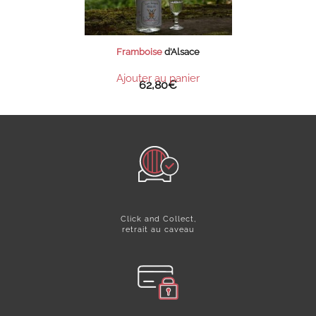
Framboise
d’Alsace
Ajouter au panier
62,80
€
Click and Collect,
retrait au caveau